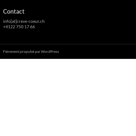
Contact
info[at]creve-coeur.ch
+4122 750 17 66
Fièrement propulsé par WordPress