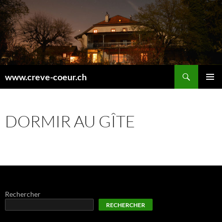
Recherche
www.creve-coeur.ch
ALLER
MENU
AU
PRINCI
CONTENU
DORMIR AU GÎTE
Rechercher
RECHERCHER